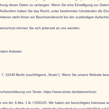
hung dieser Daten zu verlangen. Wenn Sie eine Einwilligung zur Datenv
fen. Außerdem haben Sie das Recht, unter bestimmten Umständen die Ein
teren steht Ihnen ein Beschwerderecht bei der zuständigen Aufsicht
enschutz können Sie sich jederzeit an uns wenden.
endem Anbieter:
ße 7, 10249 Berlin (nachfolgend „Strato“). Wenn Sie unsere Website bes
schutzerklärung von Strato:
https://www.strato.de/datenschutz/
.
von Art. 6 Abs. 1 lit. f DSGVO. Wir haben ein berechtigtes Interesse a
illigung abgefragt wurde, erfolgt die Verarbeitung ausschließlich auf 