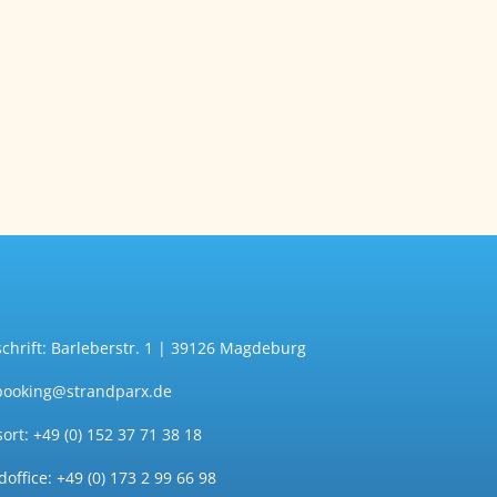
chrift: Barleberstr. 1 | 39126 Magdeburg
booking@strandparx.de
sort: +49 (0) 152 37 71 38 18
office: +49 (0) 173 2 99 66 98