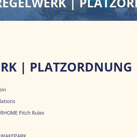
 REGELWERK | PLATZO
ERK | PLATZORDNUNG
ein
ations
HOME Pitch Rules
n WAKEPARK