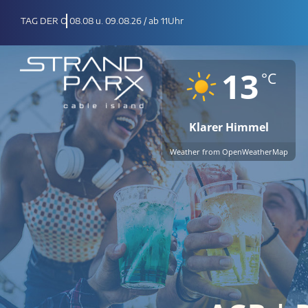
Zum
08.08 u. 09.08.26 / ab 11Uhr
Inhalt
springen
13
°C
Klarer Himmel
Weather from OpenWeatherMap