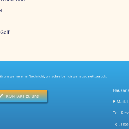
N
Golf
ib uns gerne eine Nachricht, wir schreiben dir genauso nett zurück.
Hausans
KONTAKT zu uns
E-Mail:
Tel. Res
Tel.
Head