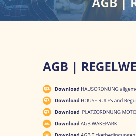
AGB |
AGB | REGELW
Download
HAUSORDNUNG allgem
Download
HOUSE RULES and Regul
Download
PLATZORDNUNG MOTOR
Download
AGB WAKEPARK
Download
AGB Ticketbedingunge