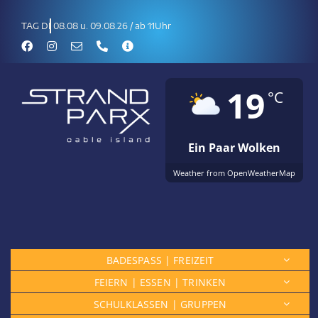
Zum
Inhalt
08.08 u. 09.08.26 / ab 11Uhr
springen
19
°C
Ein Paar Wolken
Weather from OpenWeatherMap
BADESPASS | FREIZEIT
FEIERN | ESSEN | TRINKEN
SCHULKLASSEN | GRUPPEN