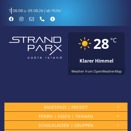
Zum
Inhalt
08.08 u. 09.08.26 / ab 11Uhr
springen
28
°C
Klarer Himmel
Weather from OpenWeatherMap
BADESPASS | FREIZEIT
FEIERN | ESSEN | TRINKEN
SCHULKLASSEN | GRUPPEN