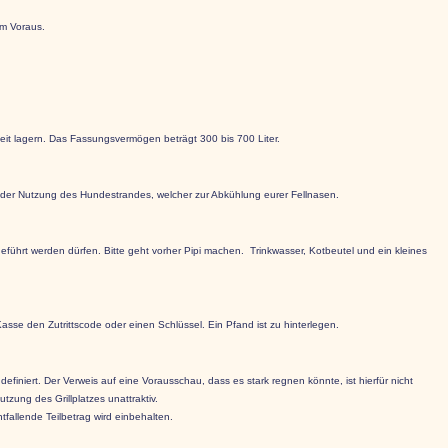
im Voraus.
eit lagern. Das Fassungsvermögen beträgt 300 bis 700 Liter.
der Nutzung des Hundestrandes, welcher zur Abkühlung eurer Fellnasen.
führt werden dürfen. Bitte geht vorher Pipi machen. Trinkwasser, Kotbeutel und ein kleines
sse den Zutrittscode oder einen Schlüssel. Ein Pfand ist zu hinterlegen.
efiniert. Der Verweis auf eine Vorausschau, dass es stark regnen könnte, ist hierfür nicht
zung des Grillplatzes unattraktiv.
fallende Teilbetrag wird einbehalten.