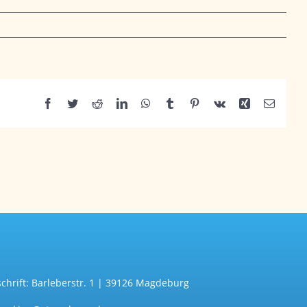
Facebook
Twitter
Reddit
LinkedIn
WhatsApp
Tumblr
Pinterest
Vk
Xing
E-
Mail
chrift: Barleberstr. 1 | 39126 Magdeburg