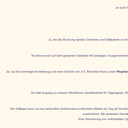
Je nach P
Ja, bei der Buchung werden Getränke und Grillpakete in ein
Ihr könnt euch auf dem gesamten Gelände frei bewegen. Ausgenommen de
Ja, nur bei vorheriger Anmeldung und einer Gebühr von 4 €. Beachtet hierzu unser
Regelw
Ihr habt Zugang zu unserer öffentlichen Sanitäreinheit für Tagesgäste. 
Der Grillplatz kann nur bei tatsächlich eintretendem schlechtem Wetter am Tag der Anmietu
ausreichend. Wir verweisen hiermi
Eine Stornierung von vorbestellten S