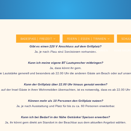
BADESPASS | FREIZEIT
FEIERN | ESSEN | TRINKEN
SCHUL
Gibt es einen 220 V Anschluss auf dem Grillplatz?
ÖFFNUNGSZEITEN
EINTRITT & PARKEN
FERIENKUR
Ja, je nach Platz sind Steckdosen vorhanden.
Kann ich meine eigene BT Lautsprecher mitbringen?
Ja, dass könnt ihr gern.
die Lautstärke generell und besonders ab 22.00 Uhr die anderen Gäste am Beach oder auf unserer 
Kann der Grillplatz über 22.00 Uhr hinaus genutzt werden?
 auf der Insel Gäste in ihren Wohnmobilen übernachten, ist es notwendig, dass es ab 22.00 Uhr r
Können mehr als 10 Personen den Grillplatz nutzen?
Ja, je nach Ausstattung und Platz für bis zu ca. 60 Personen erweiterbar.
Kann ich bei Bedarf in der Nähe Getränke/ Speisen erwerben?
Ja, ihr könnt gern direkt am Standort in der Beachbar aus dem aktuellen Angebot wählen.