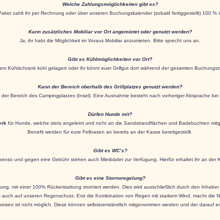
Welche Zahlungsmöglichkeiten gibt es?
aket zahlt ihr per Rechnung oder über unseren Buchungskalender (sobald fertiggestellt) 100 % 
Kann zusätzliches Mobiliar vor Ort angemietet oder genutzt werden?
Ja, ihr habt die Möglichkeit im Voraus Mobiliar anzumieten. Bitte sprecht uns an.
Gibt es Kühlmöglichkeiten vor Ort?
em Kühlschrank kühl gelagert oder ihr könnt euer Grillgut dort während der gesamten Buchungsz
Kann der Bereich oberhalb des Grillplatzes genutzt werden?
r Bereich des Campingplatzes (Insel). Eine Ausnahme besteht nach vorheriger Absprache bei 
Dürfen Hunde mit?
erk
für Hunde, welche stets angeleint und nicht an die Sandstrandflächen und Badebuchten mitge
Benefit werden für eure Fellnasen an bereits an der Kasse bereitgestellt.
Gibt es WC’s?
Ebenso und gegen eine Gebühr stehen auch Mietbäder zur Verfügung. Hierfür erhaltet ihr an der Ka
Gibt es eine Stornoregelung?
ng, mit einer 100% Rückerstattung storniert werden. Dies wird ausschließlich durch den Inhaber d
t auch auf unseren Regenschutz. Erst die Kombination von Regen mit starkem Wind, macht die Nut
peisen ist nicht möglich. Diese können selbstverständlich mitgenommen werden und der darauf ent