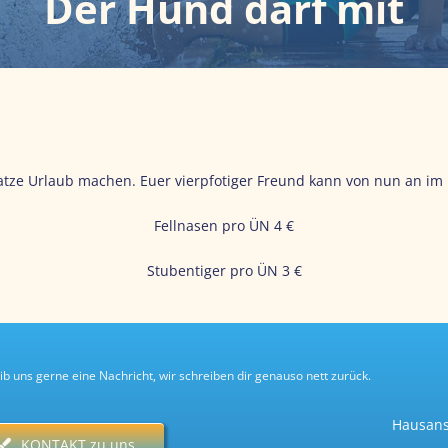
Der Hund darf mit
atze Urlaub machen. Euer vierpfotiger Freund kann von nun an im 
Fellnasen pro ÜN 4 €
Stubentiger pro ÜN 3 €
ib uns gerne eine Nachricht, wir schreiben dir genauso nett zurück.
Hausans
KONTAKT zu uns