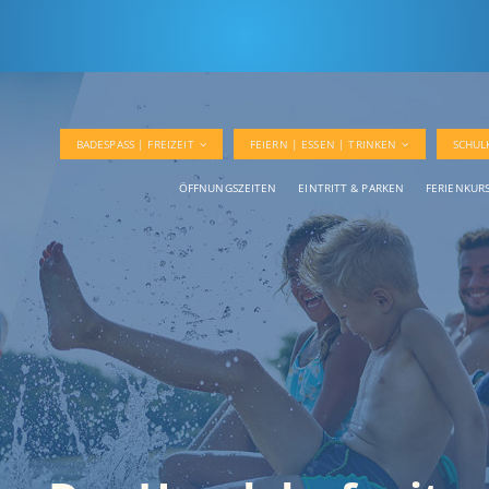
BADESPASS | FREIZEIT
FEIERN | ESSEN | TRINKEN
SCHUL
ÖFFNUNGSZEITEN
EINTRITT & PARKEN
FERIENKUR