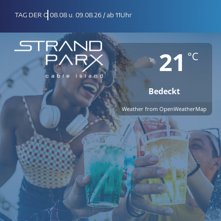
Zum
08.08 u. 09.08.26 / ab 11Uhr
Inhalt
springen
21
°C
Bedeckt
Weather from OpenWeatherMap